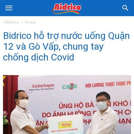
Nước
Bidrico
Tin tức
Bidrico hỗ trợ nước uống Quận
Uống
12 và Gò Vấp, chung tay
chống dịch Covid
Bidrico