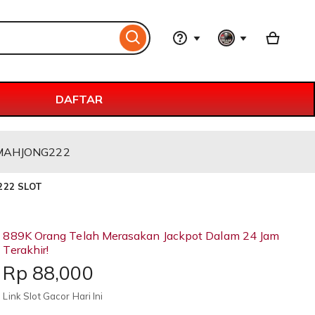
DAFTAR
MAHJONG222
22 SLOT
889K Orang Telah Merasakan Jackpot Dalam 24 Jam
Terakhir!
Price:
Rp 88,000
Link Slot Gacor Hari Ini